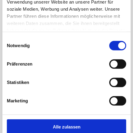
info@nataschafotografiert.at
Verwendung unserer Website an unsere Partner für
soziale Medien, Werbung und Analysen weiter. Unsere
Partner führen diese Informationen möglicherweise mit
weiteren Daten zusammen, die Sie ihnen bereitgestellt
haben oder die sie im Rahmen Ihrer Nutzung der Dienste
gesammelt haben.
Einwilligungsauswahl
Notwendig
Präferenzen
Statistiken
Start
Marketing
Über mich
Familienfotografie
Business & Personal Branding
Alle zulassen
Kontakt