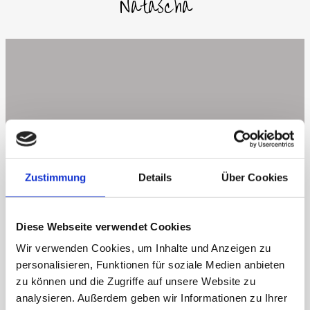
Natascha
Lass uns in Kontakt bleiben
Instagram
Facebook
WhatsApp
Zustimmung
Details
Über Cookies
So könnt ihr mich erreichen
Diese Webseite verwendet Cookies
Wir verwenden Cookies, um Inhalte und Anzeigen zu
Natascha Rössle
personalisieren, Funktionen für soziale Medien anbieten
zu können und die Zugriffe auf unsere Website zu
+43 650 220 1636
analysieren. Außerdem geben wir Informationen zu Ihrer