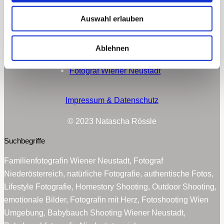
Mein Blog
Galerie
Auswahl erlauben
Babybauch Galerie
Newborn / Homestory Galerie
Ablehnen
Familien & Paare Galerie
Fotograf Wiener Neustadt
Impressum & Datenschutz
© 2023 Natascha Rössle
Suchbegriffe
Familienfotografin Wiener Neustadt, Fotograf
Niederösterreich, natürliche Fotografie, authentische Fotos,
Lifestyle Fotografie, Homestory Shooting, Outdoor Shooting,
emotionale Bilder, Fotografin mit Herz, Fotoshooting Wien
Umgebung, Babybauch Shooting Wiener Neustadt,