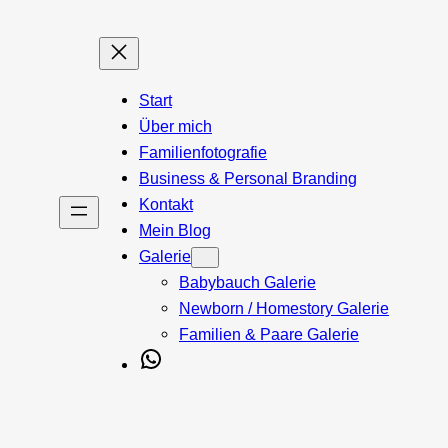
Zum
Inhalt
springen
Start
Über mich
Familienfotografie
Business & Personal Branding
Kontakt
Mein Blog
Galerie
Babybauch Galerie
Newborn / Homestory Galerie
Familien & Paare Galerie
WhatsApp